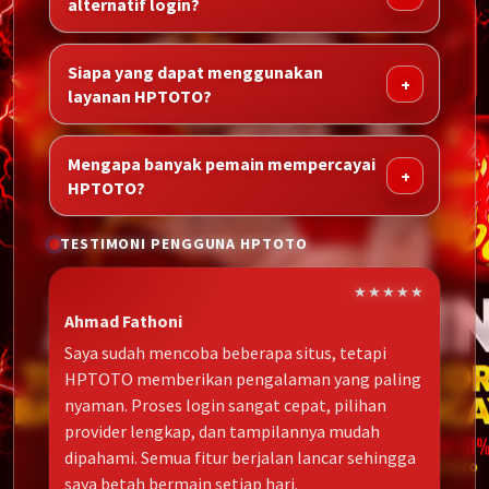
alternatif login?
Siapa yang dapat menggunakan
layanan HPTOTO?
Mengapa banyak pemain mempercayai
HPTOTO?
TESTIMONI PENGGUNA HPTOTO
★★★★★
Ahmad Fathoni
Saya sudah mencoba beberapa situs, tetapi
HPTOTO memberikan pengalaman yang paling
nyaman. Proses login sangat cepat, pilihan
provider lengkap, dan tampilannya mudah
dipahami. Semua fitur berjalan lancar sehingga
saya betah bermain setiap hari.