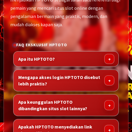
pemain yang mencari situs slot online dengan
pengalaman bermain yang praktis, modern, dan
mudah diakses kapan saja.
FAQ EKSKLUSIF HPTOTO
Apa itu HPTOTO?
Mengapa akses login HPTOTO disebut
lebih praktis?
Apa keunggulan HPTOTO
dibandingkan situs slot lainnya?
Apakah HPTOTO menyediakan link