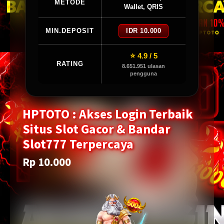
METODE
Wallet, QRIS
MIN.DEPOSIT
IDR 10.000
⭐ 4.9 / 5
RATING
8.651.951 ulasan
pengguna
HPTOTO : Akses Login Terbaik
Situs Slot Gacor & Bandar
Slot777 Terpercaya
Rp 10.000
Translation
Translation
missing:
missing:
en.products.general.regular_price
en.products.general.sale_price