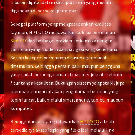
hiburan digital dalam satu platform yang mudah
digunakan di berbagai perangkat.
Sebagai platform yang mengedepankan kualitas
layanan, HPTOTO menawarkan koleksi permainan
Slot777
dari berbagai provider terkemuka dengan
tampilan yang modern dan navigasi yang sederhana.
Setiap kategori permainan disusun agar mudah
ditemukan, sehingga pemain baru maupun pengguna
yang sudah berpengalaman dapat menjelajahi seluruh
fitur tanpa kesulitan. Dukungan sistem yang stabil juga
membantu menciptakan pengalaman bermain yang
lebih lancar, baik melalui smartphone, tablet, maupun
komputer.
Keunggulan lain yang ditawarkan
HPTOTO
adalah
tersedianya akses login yang fleksibel melalui link