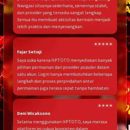
Navigasi situsnya sederhana, servernya stabil,
dan provider yang tersedia sangat lengkap.
Semua itu membuat aktivitas bermain menjadi
lebih praktis dan menyenangkan.
★★★★★
Fajar Setiaji
Saya suka karena HPTOTO menyediakan banyak
pilihan permainan dari provider populer dalam
satu akun. Login hanya membutuhkan beberapa
langkah dan proses perpindahan antar
permainan juga terasa cepat tanpa hambatan.
★★★★
Deni Wicaksono
Selama menggunakan HPTOTO, saya merasa
platform ini cukup konsisten dalam